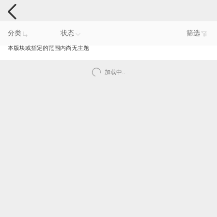
手机反馈
分类
状态
筛选
本版块或指定的范围内尚无主题
加载中..