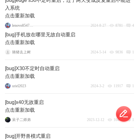
[bug]edge s30不定时重启，过了两天变成反复重启不能进
入系统
点击重新加载
lenovo85477926
2024-8-27
8781
4
[bug]手机放在哪里无故自动重启
点击重新加载
骑猪去上树
2024-5-14
9836
1
[bug]X30不定时自动重启
点击重新加载
uriel2023
2024-3-2
11917
1
[bug]x40无故重启
点击重新加载
呆子二师弟
2023-12-12
10404
1
[bug]开野兽模式重启