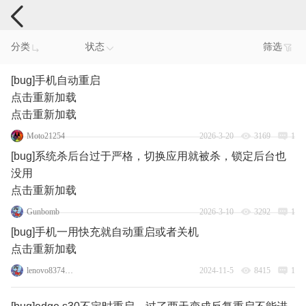
手机反馈
分类
状态
筛选
[bug]手机自动重启
点击重新加载
点击重新加载
Moto21254
2026-3-20
3169
1
[bug]系统杀后台过于严格，切换应用就被杀，锁定后台也
没用
点击重新加载
Gunbomb
2026-3-10
3292
1
[bug]手机一用快充就自动重启或者关机
点击重新加载
lenovo83745069
2024-11-5
8415
1