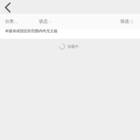
手机反馈
分类
状态
筛选
本版块或指定的范围内尚无主题
加载中..