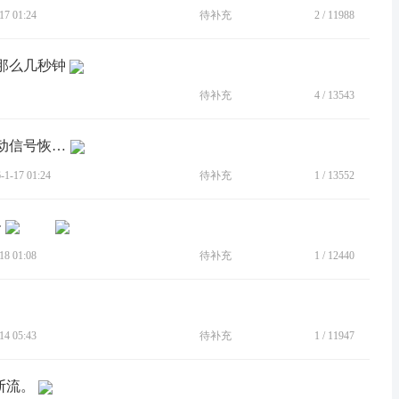
7 01:24
待补充
2
/
11988
号那么几秒钟
待补充
4
/
13543
[BUG]无信号区域到有信号的地方，移动信号恢复不了
-17 01:24
待补充
1
/
13552
务
8 01:08
待补充
1
/
12440
4 05:43
待补充
1
/
11947
也断流。