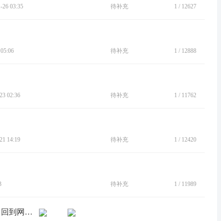
26 03:35
待补充
1
/
12627
05:06
待补充
1
/
12888
3 02:36
待补充
1
/
11762
1 14:19
待补充
1
/
12420
3
待补充
1
/
11989
[BUG]电信卡信号差时掉落到1X网络后 回到网络好的位置不会自动恢复4G或5G