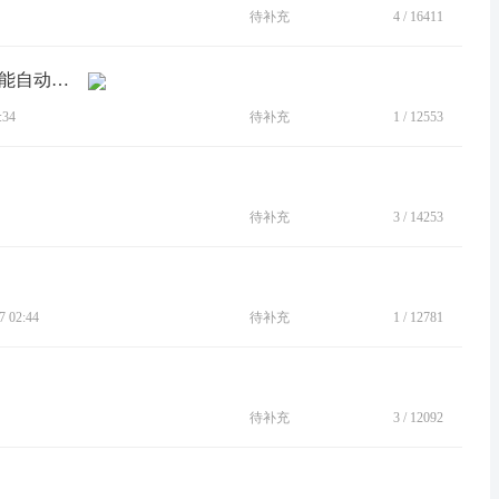
待补充
4
/
16411
[BUG]5G经常无信号，而信号丢失后不能自动恢复
:34
待补充
1
/
12553
待补充
3
/
14253
 02:44
待补充
1
/
12781
待补充
3
/
12092