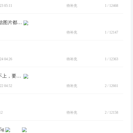
3 05:11
待补充
1
/
12468
[BUG]在彩钢板铁皮房网速特别慢，微信图片都打不开。
待补充
1
/
12147
4 04:26
待补充
1
/
12363
[BUG]最新版本，4G数据和wifi经常连不上，要关闭再打开一下才行
2 04:52
待补充
2
/
12661
12
待补充
2
/
12158
5g