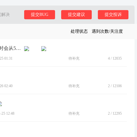
已解决
提交BUG
提交建议
提交投诉
处理状态
遇到次数/关注度
[BUG]最新固件版本的Moto G53手机有时会从5G信号掉到4G
5 01:31
待补充
4
/
12035
6 02:40
待补充
2
/
12106
25 12:48
待补充
2
/
12295