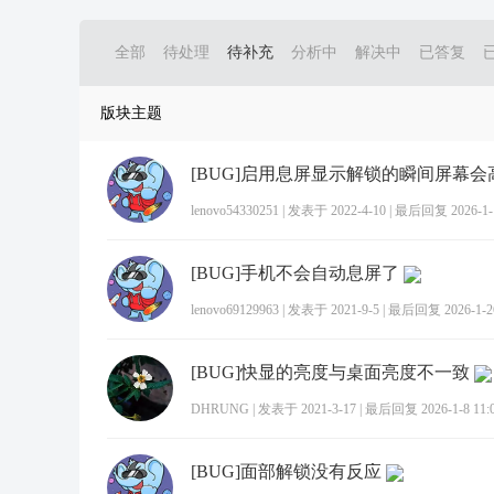
全部
待处理
待补充
分析中
解决中
已答复
版块主题
lenovo54330251
|
发表于 2022-4-10
|
最后回复 2026-1-1
[BUG]手机不会自动息屏了
lenovo69129963
|
发表于 2021-9-5
|
最后回复 2026-1-26
[BUG]快显的亮度与桌面亮度不一致
DHRUNG
|
发表于 2021-3-17
|
最后回复 2026-1-8 11:
[BUG]面部解锁没有反应