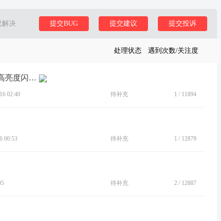
已解决
提交BUG
提交建议
提交投诉
处理状态
遇到次数/关注度
[BUG]启用息屏显示解锁的瞬间屏幕会高亮度闪一下后恢复正常
6 02:40
待补充
1
/
11894
 00:53
待补充
1
/
12879
05
待补充
2
/
12887