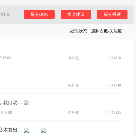
已解决
提交BUG
提交建议
提交投诉
处理状态
遇到次数/关注度
 12:00
待补充
1
/
11810
待补充
1
/
11749
[BUG]应用装多了，一开机进入桌面后，就自动重启。
 03:00
待补充
1
/
12155
[BUG]重启一下，进入系统然后就会自己恢复出厂设置，