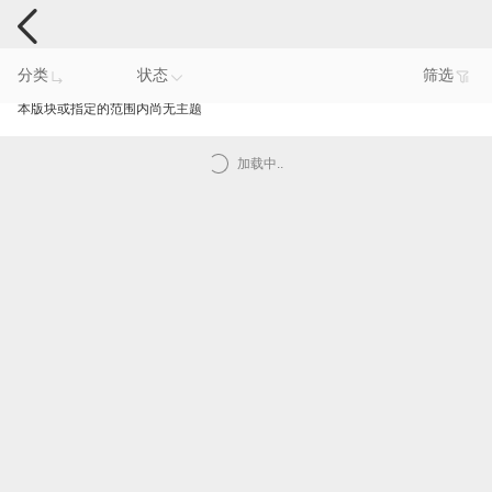
手机反馈
分类
状态
筛选
本版块或指定的范围内尚无主题
加载中..