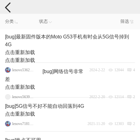
手机反馈
分类
状态
筛选
[bug]最新固件版本的Moto G53手机有时会从5G信号掉到
4G
点击重新加载
点击重新加载
lenovo53629131
2024-2-22
12044
4
[bug]网络信号非常
差
点击重新加载
lenovo56393056
2022-2-20
12114
2
[bug]5G信号不好不能自动回落到4G
点击重新加载
lenovo71815163
2021-11-20
12303
2