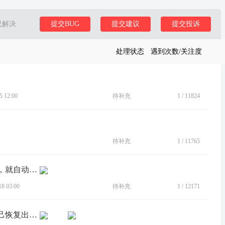
已解决
提交BUG
提交建议
提交投诉
处理状态
遇到次数/关注度
 12:00
待补充
1
/
11824
待补充
1
/
11765
[BUG]应用装多了，一开机进入桌面后，就自动重启。
 03:00
待补充
1
/
12171
[BUG]重启一下，进入系统然后就会自己恢复出厂设置，