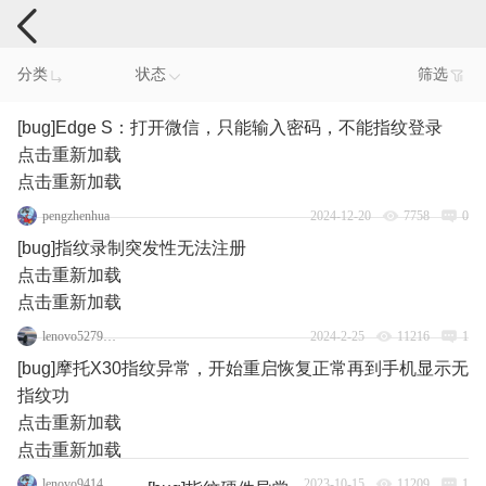
手机反馈
分类
状态
筛选
[bug]Edge S：打开微信，只能输入密码，不能指纹登录
点击重新加载
点击重新加载
pengzhenhua
2024-12-20
7758
0
[bug]指纹录制突发性无法注册
点击重新加载
点击重新加载
lenovo52797634
2024-2-25
11216
1
[bug]摩托X30指纹异常，开始重启恢复正常再到手机显示无
指纹功
点击重新加载
点击重新加载
lenovo94142500
2023-10-15
11209
1