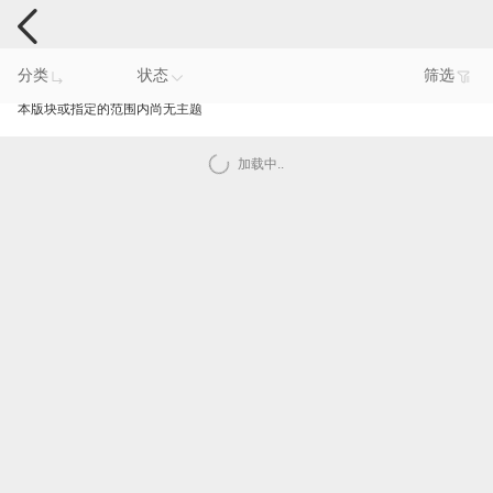
手机反馈
分类
状态
筛选
本版块或指定的范围内尚无主题
加载中..