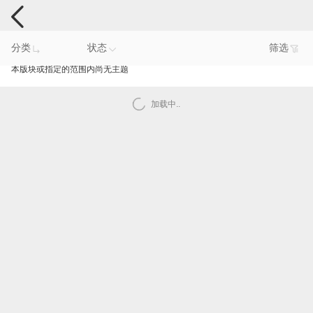
手机反馈
分类
状态
筛选
本版块或指定的范围内尚无主题
加载中..