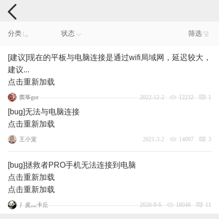
手机反馈
分类
状态
筛选
[建议]现在的平板与电脑连接是通过wifi局域网，延迟较大，
建议...
点击重新加载
窦筝gor
2022-12-2
12232
1
[bug]无法与电脑连接
点击重新加载
王小宠
2021-3-2
14097
3
[bug]拯救者PRO手机无法连接到电脑
点击重新加载
点击重新加载
丿皮灬卡丘
2020-9-6
18048
11