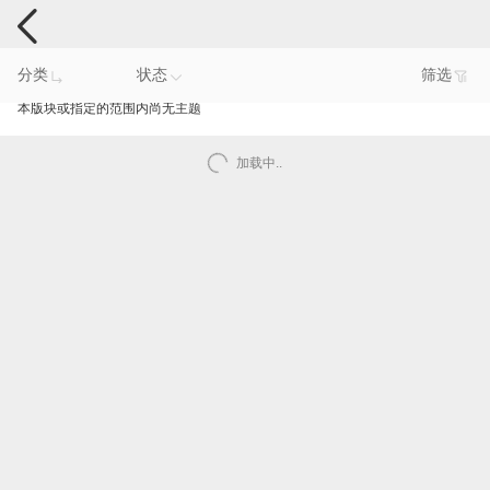
手机反馈
分类
状态
筛选
本版块或指定的范围内尚无主题
加载中..