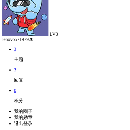
LV3
lenovo57197920
3
主题
3
回复
0
积分
我的圈子
我的勋章
退出登录