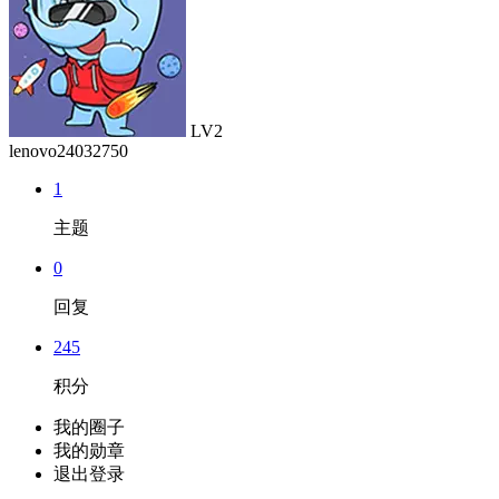
LV2
lenovo24032750
1
主题
0
回复
245
积分
我的圈子
我的勋章
退出登录