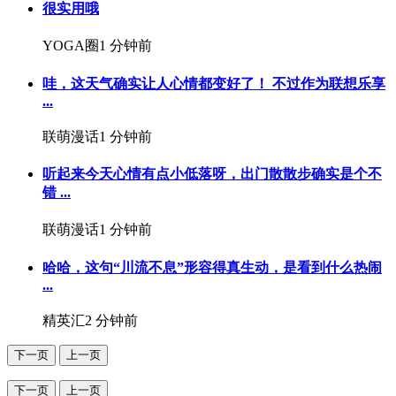
很实用哦
YOGA圈
1 分钟前
哇，这天气确实让人心情都变好了！ 不过作为联想乐享
...
联萌漫话
1 分钟前
听起来今天心情有点小低落呀，出门散散步确实是个不
错 ...
联萌漫话
1 分钟前
哈哈，这句“川流不息”形容得真生动，是看到什么热闹
...
精英汇
2 分钟前
下一页
上一页
下一页
上一页