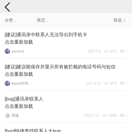
手机反馈
分类
状态
筛选
[建议]通讯录中联系人无法导出到手机卡
点击重新加载
jswxwxf
2025-5-8
6252
1
[建议]建议能保存并显示所有被拦截的电话号码与短信
点击重新加载
lenovo91993839
2025-4-23
5876
1
[bug]通讯录联系人
点击重新加载
宋城
2023-7-15
13080
2
[bug]快捷查找联系人大bug