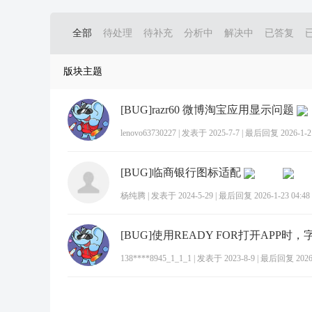
全部
待处理
待补充
分析中
解决中
已答复
版块主题
[BUG]razr60 微博淘宝应用显示问题
lenovo63730227
|
发表于 2025-7-7
|
最后回复 2026-1-21
[BUG]临商银行图标适配
杨纯腾
|
发表于 2024-5-29
|
最后回复 2026-1-23 04:48
138****8945_1_1_1
|
发表于 2023-8-9
|
最后回复 2026-1