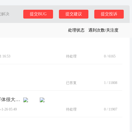
已解决
提交BUG
提交建议
提交投诉
处理状态
遇到次数/关注度
 16:53
待处理
0
/
6165
已答复
1
/
11808
[BUG]使用READY FOR打开APP时，字体很大，且无法调整
-26 05:49
待处理
0
/
11907