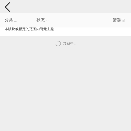
手机反馈
分类
状态
筛选
本版块或指定的范围内尚无主题
加载中..