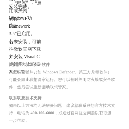
→ “程序” → “启
安装完成。
用或关闭
Windows 功
确保“.NET
能”。
Framework
3.5”已启用。
若未安装，可前
往微软官网下载
并安装 Visual C
运行库（如 VC
关闭防火墙或安全软件
2015-2022）。
某些安全软件（如 Windows Defender、第三方杀毒软件）
可能会阻止联想管家运行。您可以暂时关闭防火墙或安全软
件，然后尝试重新启动联想管家。
联系联想技术支持
如果以上方法均无法解决问题，建议您联系联想官方技术支
持，电话为
400-100-6000
，或通过官网提交问题以获取进
一步帮助。