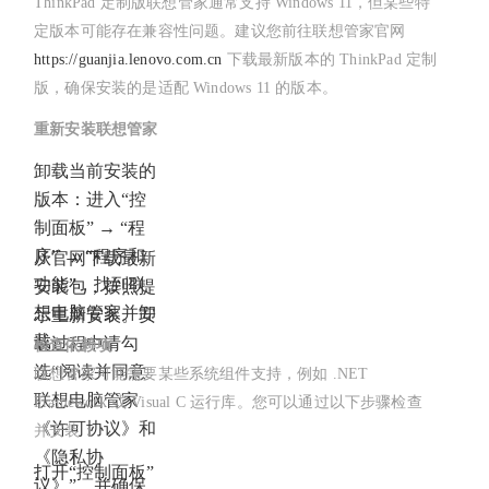
ThinkPad 定制版联想管家通常支持 Windows 11，但某些特
定版本可能存在兼容性问题。建议您前往联想管家官网
https://guanjia.lenovo.com.cn
下载最新版本的 ThinkPad 定制
版，确保安装的是适配 Windows 11 的版本。
重新安装联想管家
卸载当前安装的
版本：进入“控
制面板” → “程
序” → “程序和
从官网下载最新
功能”，找到联
安装包，按照提
想电脑管家并卸
示重新安装。安
载。
装过程中请勾
检查依赖项
选“阅读并同意
联想管家可能需要某些系统组件支持，例如 .NET
联想电脑管家
Framework 或 Visual C 运行库。您可以通过以下步骤检查
《许可协议》和
并安装：
《隐私协
打开“控制面板”
议》”，并确保