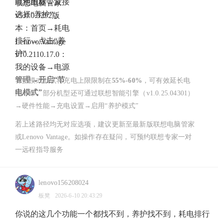
电池图标→直接
联想电脑管家
选择“养护”
v5.0.0.3292版
本：首页→耗电
排行→点击“养
Lenovo Vantage
护”
v10.2110.17.0：
我的设备→电源
管理→开启“节
养护模式默认将充电上限限制在
55%-60%
，可有效延长电
电模式”
池寿命。部分机型还可通过联想智能引擎（v1.0.25.04301）
→硬件性能→充电设置→启用“养护模式”
若上述路径均无对应选项，建议更新至最新版联想电脑管家
或Lenovo Vantage。如操作存在疑问，可预约联想专家一对
一远程指导服务
lenovo156208024
板凳
2026-6-10 20:43:29
你说的这几个功能一个都找不到，养护找不到，耗电排行