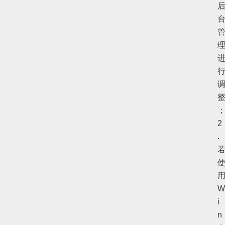
2
.
W
i
n