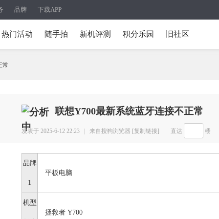
务
品牌
下载APP
热门活动
随手拍
新机评测
积分乐园
旧社区
正常
联想Y700最新系统蓝牙连接不正常
发表于 2025-6-12 22:23 |
来自搜狗浏览器
[复制链接]
直达
楼
品牌
平板电脑
1
机型
拯救者 Y700