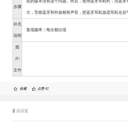
前的版本没有这个问题。而且，使用蓝牙耳机时，当蓝牙
步骤
大，导致蓝牙和外放都有声音，把蓝牙耳机放进耳机仓后
补充
复现频率：每次都出现
说明
图
片/
文件
收藏
点赞
42
2
条回复