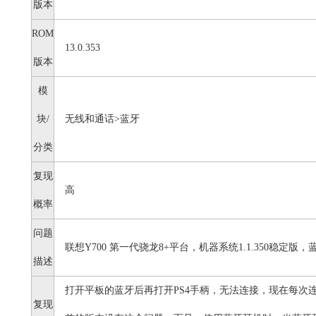
版本
ROM
13.0.353
版本
模
块/
无线和通话>蓝牙
分类
复现
高
概率
问题
联想Y700 第一代骁龙8+平台，机器系统1.1.350稳定版
描述
打开平板的蓝牙后再打开PS4手柄，无法连接，现在每次
复现