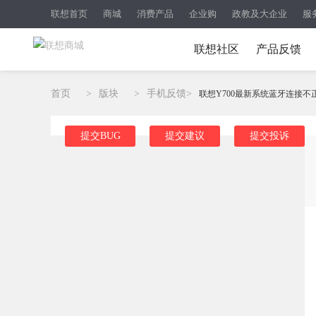
联想首页
商城
消费产品
企业购
政教及大企业
服
联想社区
产品反馈
首页
>
版块
>
手机反馈
>
联想Y700最新系统蓝牙连接不
提交BUG
提交建议
提交投诉