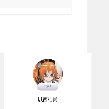
册
LV5
LV5
以西结岚