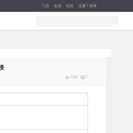
门店
会员
社区
注册
登录
接
7558
7