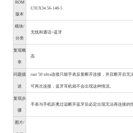
ROM
U3UX34.56-148-5
版本
模块/
无线和通话>蓝牙
分类
复现概
高
率
问题描
razr 50 ultra连接只能手表反复断开连接，并且断
述
可再次连接，蓝牙耳机就不会出现这种情况。
复现步
手表与手机距离过远断开蓝牙后必定出现无法再连接的
骤
图片/