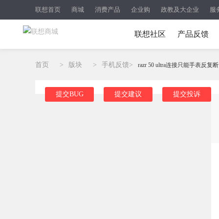
联想首页
商城
消费产品
企业购
政教及大企业
服
联想社区
产品反馈
首页
>
版块
>
手机反馈
>
razr 50 ultra连接只能手表反
提交BUG
提交建议
提交投诉