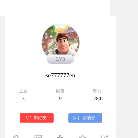
LV3
LV3
se777777en
主题
回复
积分
3
9
780
加好友
发消息