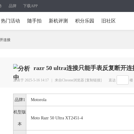
务
品牌
下载APP
热门活动
随手拍
新机评测
积分乐园
旧社区
复断开连接
razr 50 ultra连接只能手表反复断开连
发表于 2025-5-16 14:17 |
来自Chrome浏览器
[复制链接]
直达
楼
品牌1
Motorola
机型版
Moto Razr 50 Ultra XT2451-4
本