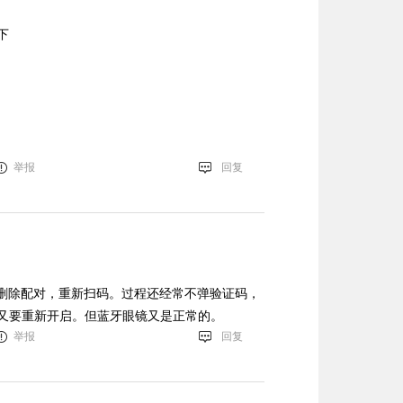
下
举报
回复
。只有删除配对，重新扫码。过程还经常不弹验证码，
又要重新开启。但蓝牙眼镜又是正常的。
举报
回复