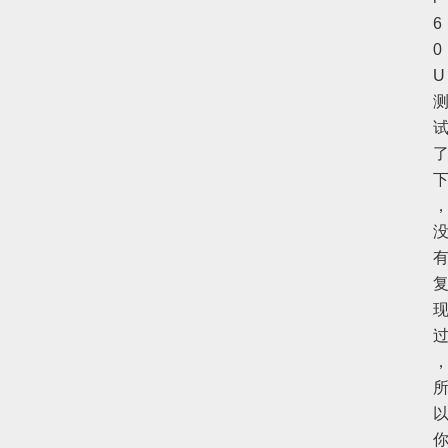
6
0
U