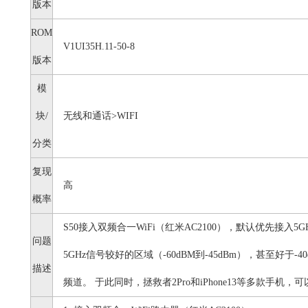
版本
ROM
V1UI35H.11-50-8
版本
模
块/
无线和通话>WIFI
分类
复现
高
概率
S50接入双频合一WiFi（红米AC2100），默认优先接入5
问题
5GHz信号较好的区域（-60dBM到-45dBm），甚至好于
描述
频道。 于此同时，拯救者2Pro和iPhone13等多款手机