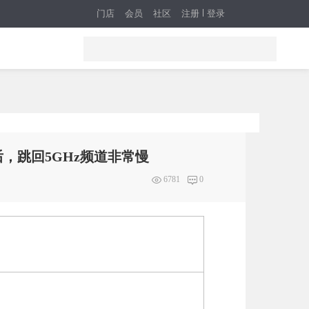
门店
会员
社区
注册
登录
段后，跳回5GHz频道非常慢
6781
0