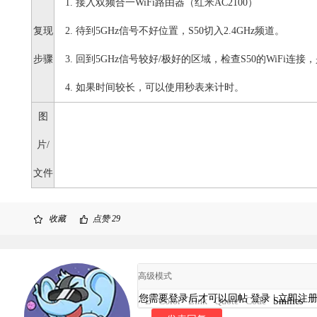
1. 接入双频合一WiFi路由器（红米AC2100）
复现
2. 待到5GHz信号不好位置，S50切入2.4GHz频道。
步骤
3. 回到5GHz信号较好/极好的区域，检查S50的WiFi连接
4. 如果时间较长，可以使用秒表来计时。
图
片/
文件
收藏
点赞
29
高级模式
您需要登录后才可以回帖
登录
|
立即注
B
Color
Link
Quote
Code
Smilies