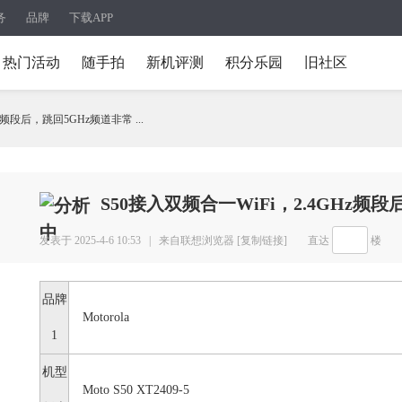
务
品牌
下载APP
热门活动
随手拍
新机评测
积分乐园
旧社区
z频段后，跳回5GHz频道非常 ...
S50接入双频合一WiFi，2.4GHz频
发表于 2025-4-6 10:53 |
来自联想浏览器
[复制链接]
直达
楼
品牌
Motorola
1
机型
Moto S50 XT2409-5