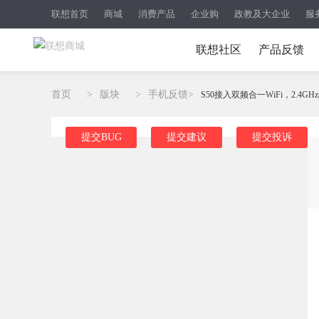
联想首页
商城
消费产品
企业购
政教及大企业
服
联想社区
产品反馈
首页
>
版块
>
手机反馈
>
S50接入双频合一WiFi，2.4GH
提交BUG
提交建议
提交投诉