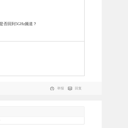
，是否回到5GHz频道？
举报
回复
册