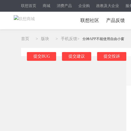
联想首页
商城
消费产品
企业购
政教及大企业
服
联想社区
产品反馈
首页
>
版块
>
手机反馈
>
分神APP不能使用自由小窗
提交BUG
提交建议
提交投诉