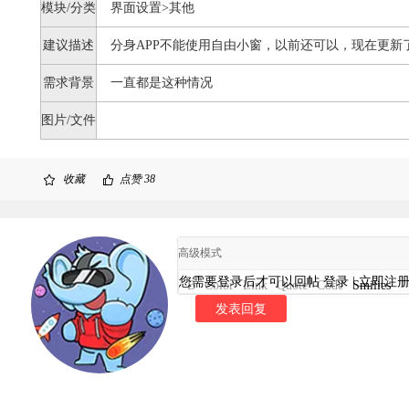
模块/分类
界面设置>其他
建议描述
分身APP不能使用自由小窗，以前还可以，现在更新
需求背景
一直都是这种情况
图片/文件
收藏
点赞
38
高级模式
您需要登录后才可以回帖
登录
|
立即注
B
Color
Link
Quote
Code
Smilies
发表回复