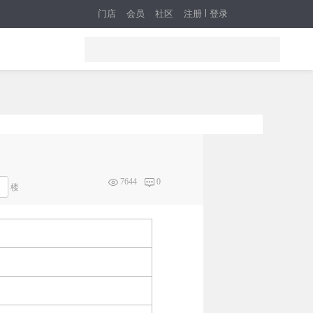
门店
会员
社区
注册
登录
7644
0
楼