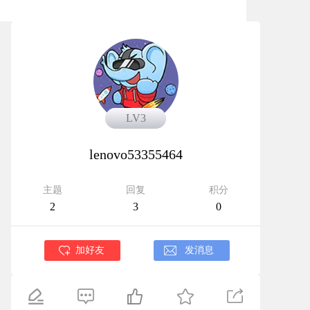
LV3
LV3
lenovo53355464
主题
回复
积分
2
3
0
加好友
发消息