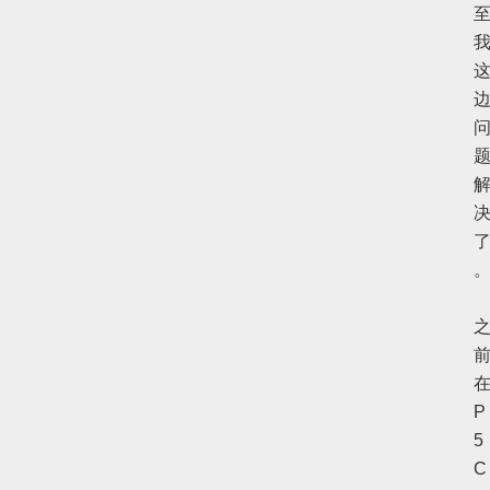
P
5
C