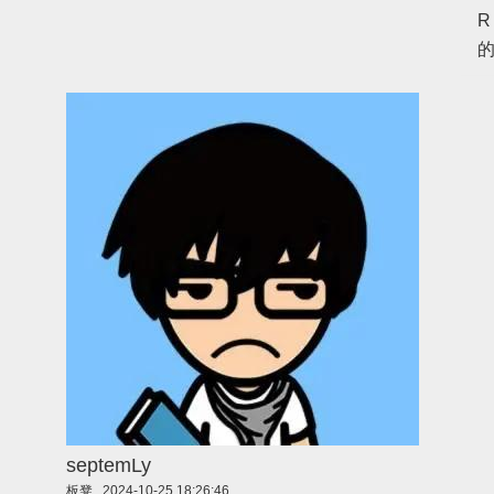
R
septemLy
板凳
2024-10-25 18:26:46