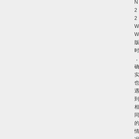
N
2
2
W
W