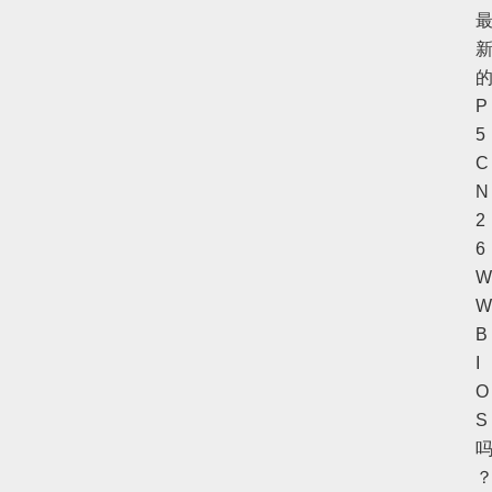
P
5
C
N
2
6
W
W
B
I
O
S