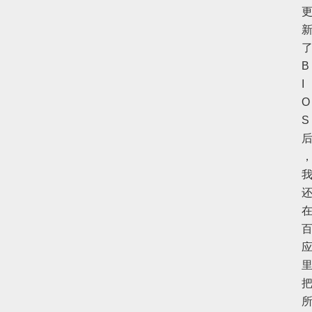
B
I
O
S