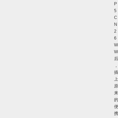
P
5
C
N
2
6
W
W