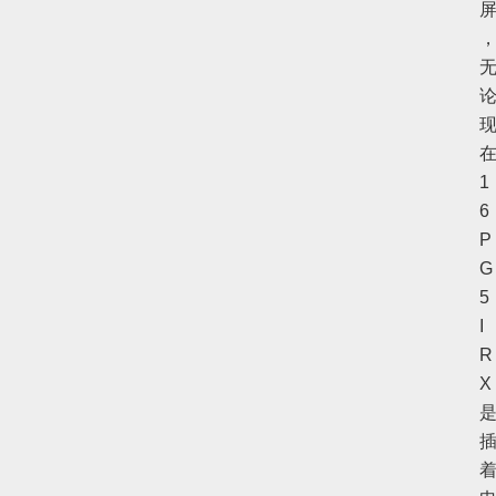
1
6
P
G
5
I
R
X