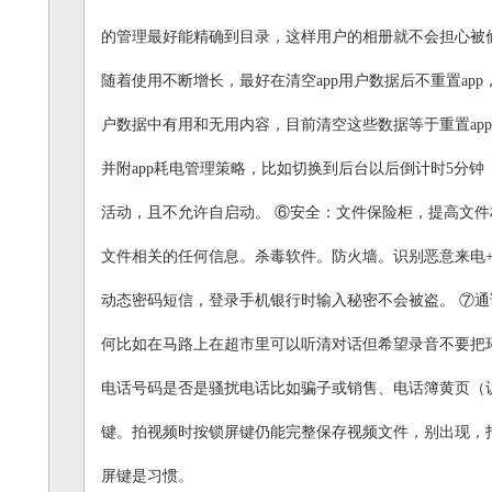
的管理最好能精确到目录，这样用户的相册就不会担心被偷
随着使用不断增长，最好在清空app用户数据后不重置app
户数据中有用和无用内容，目前清空这些数据等于重置app
并附app耗电管理策略，比如切换到后台以后倒计时5分钟
活动，且不允许自启动。 ⑥安全：文件保险柜，提高文件
文件相关的任何信息。杀毒软件。防火墙。识别恶意来电+
动态密码短信，登录手机银行时输入秘密不会被盗。 ⑦
何比如在马路上在超市里可以听清对话但希望录音不要把
电话号码是否是骚扰电话比如骗子或销售、电话簿黄页（
键。拍视频时按锁屏键仍能完整保存视频文件，别出现，
屏键是习惯。