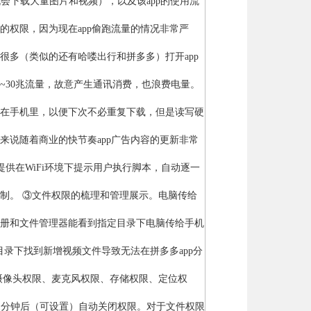
p有机会下载大量图片和视频），以及该app的使用流
的权限，因为现在app偷跑流量的情况非常严
很多（类似的还有哈喽出行和拼多多）打开app
0~30兆流量，故意产生通讯消费，也浪费电量。
存在手机里，以便下次不必重复下载，但是读写硬
来说随着商业的快节奏app广告内容的更新非常
供在WiFi环境下提示用户执行脚本，自动逐一
限制。 ③文件权限的梳理和管理展示。电脑传给
相册和文件管理器能看到指定目录下电脑传给手机
目录下找到新增视频文件导致无法在拼多多app分
如摄像头权限、麦克风权限、存储权限、定位权
1分钟后（可设置）自动关闭权限。对于文件权限