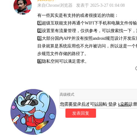
来自Chrome浏览器
发表于 2025-3-27 01:04:08
有一些其实是有支持的或者很接近的功能：
1️⃣超级互联能支持再通个WIFI下手机和电脑文件
2️⃣设置里有流量管理，仅供参考，可以搜索找一下
3️⃣大部分国内APP并没有按照android规范设计开
目录就算是系统应用也不允许被访问，所以这是一个
步规范文件存储的路径了。
6️⃣隐私空间可以满足需求。
高级模式
您需要登录后才可以回帖
登录
|
立即注
B
Color
Link
Quote
Code
Smilies
发表回复