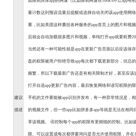
如限制具体app的网速（比如限制网速在100k/s不让ap
量计数达到预设流量后提醒或选择自动关闭该app使用网络
重，比如美团这样囊括各种服务的app首页上的图片和视频
后就会自动加载很多图片和视频，单纯打开app就要耗费2
当然还有一种可能性就是app在更新广告页面以后应该保
盘的权限被用户拒绝导致app每次都下载更新部分，但总的
频繁，所以下载最新广告还是有相关限制才好，甚至应该提
打开自选app更新广告内容，最后恢复网络和读写权限的
建议
手机的文件要能被app识别并发布，有一种异常情况是，
描述
的视频文件，但一些app比如拼多多app等就是无法在相同
享该视频。 ④控制每个app的权限有更精细的控制。比
限、可以设置成每次都弹窗询问是否允许使用权限，并在