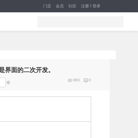
门店
会员
社区
注册
登录
，都是界面的二次开发。
9861
0
楼