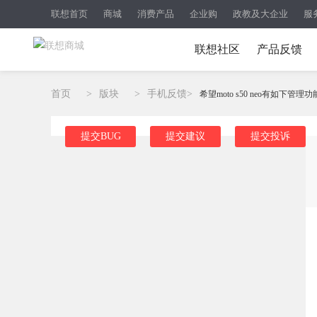
联想首页
商城
消费产品
企业购
政教及大企业
服
联想社区
产品反馈
首页
>
版块
>
手机反馈
>
希望moto s50 neo有如下管
提交BUG
提交建议
提交投诉