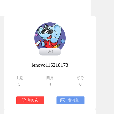
LV1
LV1
lenovo116218173
主题
回复
积分
5
4
0
加好友
发消息