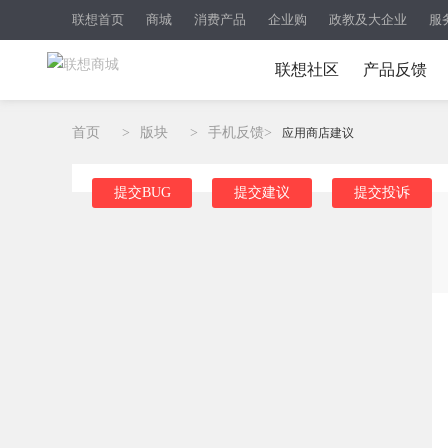
联想首页
商城
消费产品
企业购
政教及大企业
服
联想社区
产品反馈
首页
>
版块
>
手机反馈
>
应用商店建议
提交BUG
提交建议
提交投诉