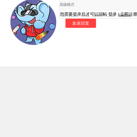
高级模式
您需要登录后才可以回帖
登录
|
立即注
B
Color
Link
Quote
Code
Smilies
发表回复