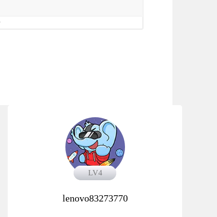
册
LV4
LV4
lenovo83273770