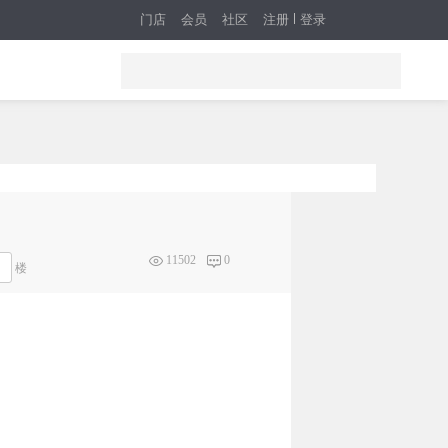
门店
会员
社区
注册
登录
11502
0
楼