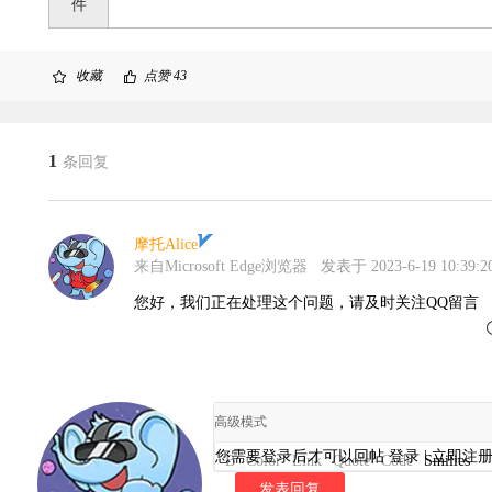
件
收藏
点赞
43
1
条回复
摩托Alice
来自Microsoft Edge浏览器
发表于 2023-6-19 10:39:2
您好，我们正在处理这个问题，请及时关注QQ留言
高级模式
您需要登录后才可以回帖
登录
|
立即注
B
Color
Link
Quote
Code
Smilies
发表回复