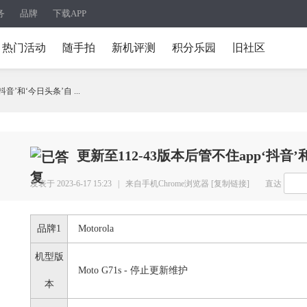
务
品牌
下载APP
热门活动
随手拍
新机评测
积分乐园
旧社区
抖音’和‘今日头条’自 ...
更新至112-43版本后管不住app‘抖音
发表于 2023-6-17 15:23 |
来自手机Chrome浏览器
[复制链接]
直达
品牌1
Motorola
机型版
Moto G71s - 停止更新维护
本