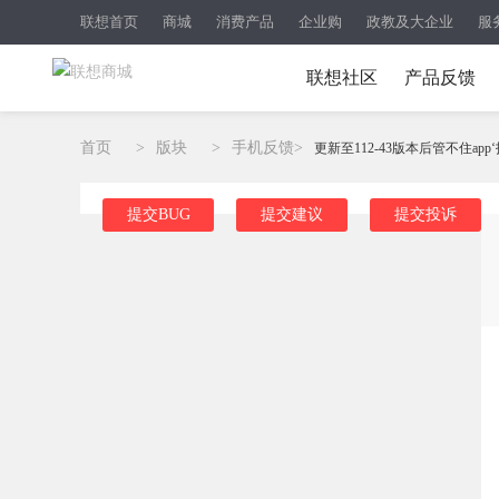
联想首页
商城
消费产品
企业购
政教及大企业
服
联想社区
产品反馈
首页
>
版块
>
手机反馈
>
更新至112-43版本后管不住app‘
提交BUG
提交建议
提交投诉