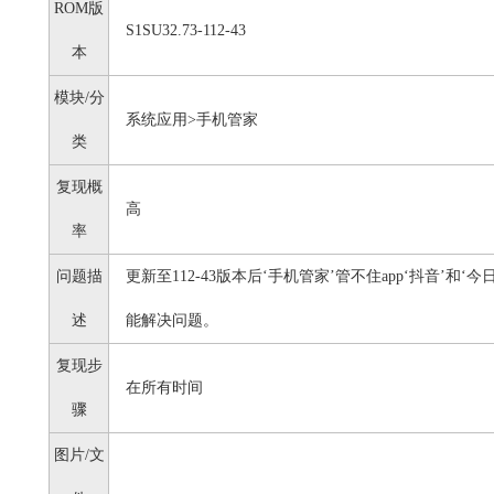
ROM版
S1SU32.73-112-43
本
模块/分
系统应用>手机管家
类
复现概
高
率
问题描
更新至112-43版本后‘手机管家’管不住app‘抖音’
述
能解决问题。
复现步
在所有时间
骤
图片/文