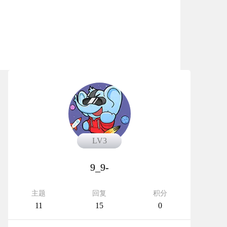
LV3
LV3
9_9-
主题
回复
积分
11
15
0