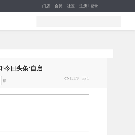
门店
会员
社区
注册
登录
’和‘今日头条’自启
13178
1
楼