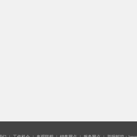
我们
|
工作机会
|
参观联想
|
销售网点
|
服务网点
|
举报邮箱：lenovoc