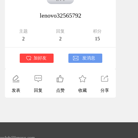
lenovo32565792
主题
回复
积分
2
2
15
加好友
发消息
发表
回复
点赞
收藏
分享
lub@lenovo.com