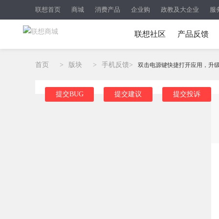
联想首页
商城
消费产品
企业购
政教及大企业
服
联想社区
产品反馈
首页
>
版块
>
手机反馈
>
双击电源键快捷打开应用，升级系
提交BUG
提交建议
提交投诉