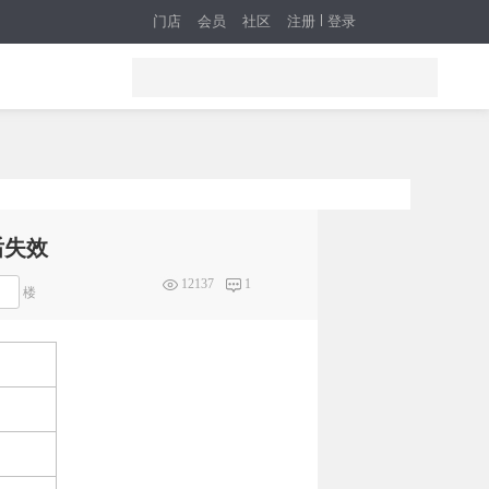
门店
会员
社区
注册
登录
后失效
12137
1
楼