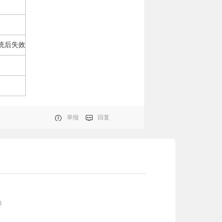
统后失效
举报
回复
0