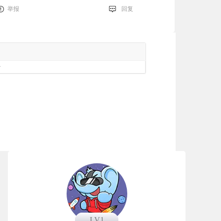
举报
回复
册
LV1
LV1