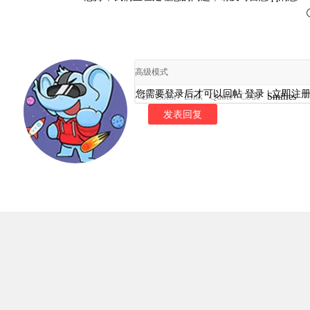
高级模式
您需要登录后才可以回帖
登录
|
立即注
B
Color
Link
Quote
Code
Smilies
发表回复