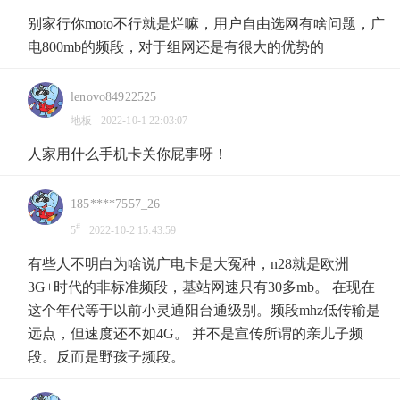
别家行你moto不行就是烂嘛，用户自由选网有啥问题，广
电800mb的频段，对于组网还是有很大的优势的
lenovo84922525
地板
2022-10-1 22:03:07
人家用什么手机卡关你屁事呀！
185****7557_26
#
5
2022-10-2 15:43:59
有些人不明白为啥说广电卡是大冤种，n28就是欧洲
3G+时代的非标准频段，基站网速只有30多mb。 在现在
这个年代等于以前小灵通阳台通级别。频段mhz低传输是
远点，但速度还不如4G。 并不是宣传所谓的亲儿子频
段。反而是野孩子频段。