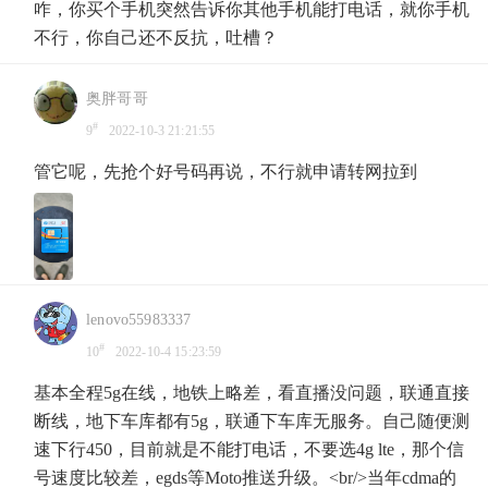
咋，你买个手机突然告诉你其他手机能打电话，就你手机
不行，你自己还不反抗，吐槽？
奥胖哥哥
#
9
2022-10-3 21:21:55
管它呢，先抢个好号码再说，不行就申请转网拉到
lenovo55983337
#
10
2022-10-4 15:23:59
基本全程5g在线，地铁上略差，看直播没问题，联通直接
断线，地下车库都有5g，联通下车库无服务。自己随便测
速下行450，目前就是不能打电话，不要选4g lte，那个信
号速度比较差，egds等Moto推送升级。<br/>当年cdma的