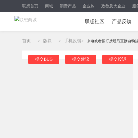
联想首页
商城
消费产品
企业购
政教及大企业
服
联想社区
产品反馈
首页
>
版块
>
手机反馈
>
来电或者拨打接通后直接自动
提交BUG
提交建议
提交投诉