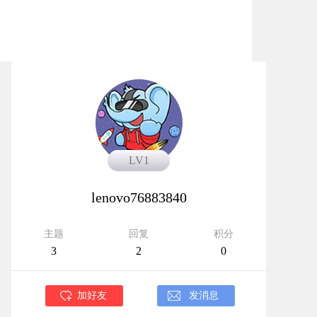
LV1
LV1
lenovo76883840
主题
回复
积分
3
2
0
加好友
发消息