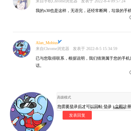
来自手机Chrome浏览器
发表于 2022-8-4 09:57:24
我的x30也是这样，无语完，还经常断网，垃圾的手
Alan_Mobius
来自Chrome浏览器
发表于 2022-8-5 15:34:59
已与您取得联系，根据说明，我们猜测属于您的手机
话。
高级模式
您需要登录后才可以回帖
登录
|
立即注
B
Color
Link
Quote
Code
Smilies
发表回复