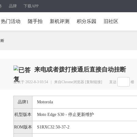
务
品牌
下载APP
热门活动
随手拍
新机评测
积分乐园
旧社区
挂断
来电或者拨打接通后直接自动挂断
发表于 2022-8-3 03:54 |
来自Chrome浏览器
[复制链接]
直达
楼
品牌1
Motorola
机型版本
Moto Edge S30 - 停止更新维护
ROM版本
S1RXC32.50-37-2