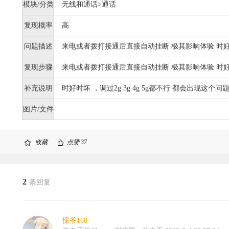
模块/分类
无线和通话>通话
复现概率
高
问题描述
来电或者拨打接通后直接自动挂断 极其影响体验 时
复现步骤
来电或者拨打接通后直接自动挂断 极其影响体验 时
补充说明
时好时坏 ，调过2g 3g 4g 5g都不行 都会出现这
图片/文件
收藏
点赞
37
2
条回复
憬爷168