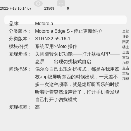
2022-7-18 10:14:07
13509
0
品牌:
Motorola
分类版本：
Motorola Edge S - 停止更新维护
全部
评论
分类版本：
S1RN32.55-16-1
回复
模块/分类：
系统应用>Moto 操作
楼主
点击
复现步骤：
关闭翻转勿扰功能——打开荔枝APP——
重新
息屏——出现勿扰模式自启
加载
点击
问题描述：
偶尔会自己出现勿扰模式，都是在我用荔
重新
枝app熄屏听东西的时候出现，一天差不
加载
多一次这种频率，就是熄屏听音乐的时候
听着听着突然没声音了，打开手机看发现
自己打开了勿扰模式
复现概率：
高