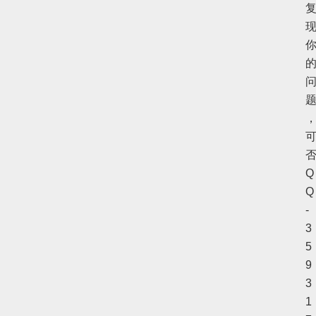
Q
Q
-
3
5
9
3
1