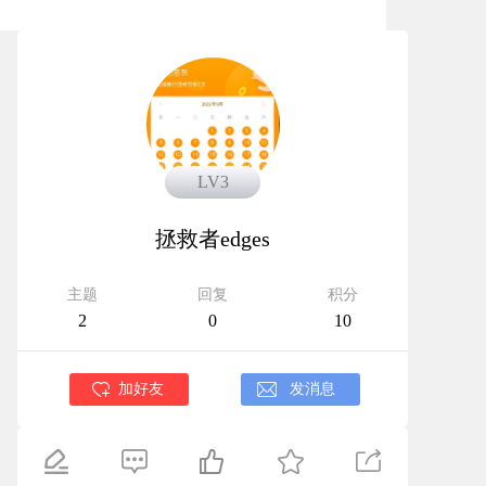
LV3
LV3
拯救者edges
主题
回复
积分
2
0
10
加好友
发消息