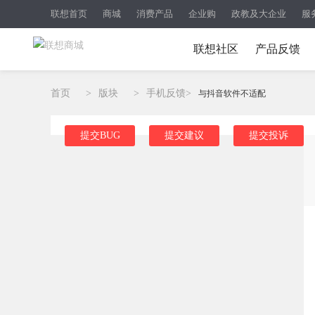
联想首页
商城
消费产品
企业购
政教及大企业
服
联想社区
产品反馈
首页
>
版块
>
手机反馈
>
与抖音软件不适配
提交BUG
提交建议
提交投诉