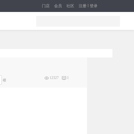
门店
会员
社区
注册
登录
12327
1
楼