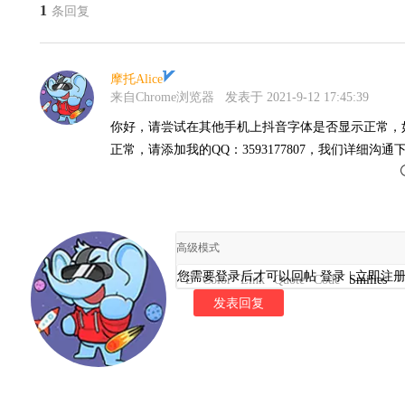
1
条回复
摩托Alice
来自Chrome浏览器
发表于 2021-9-12 17:45:39
你好，请尝试在其他手机上抖音字体是否显示正常，
正常，请添加我的QQ：3593177807，我们详细沟
高级模式
您需要登录后才可以回帖
登录
|
立即注
B
Color
Link
Quote
Code
Smilies
发表回复