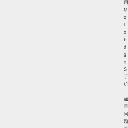
M
o
t
o
E
d
g
e
S