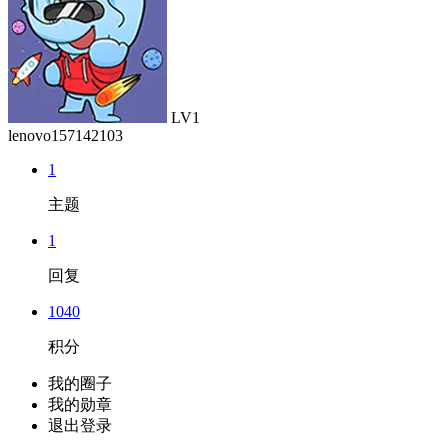
LV1
lenovo157142103
1
主题
1
回复
1040
积分
我的圈子
我的勋章
退出登录