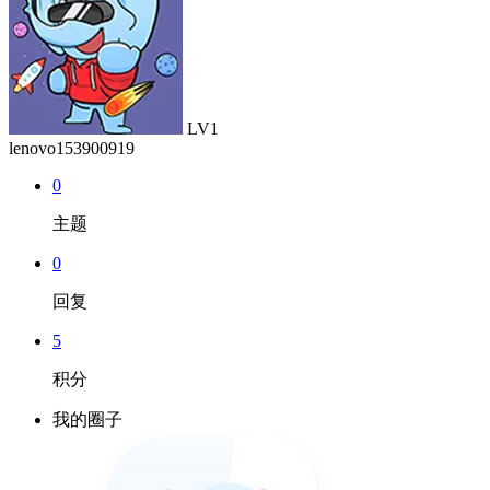
LV1
lenovo153900919
0
主题
0
回复
5
积分
我的圈子