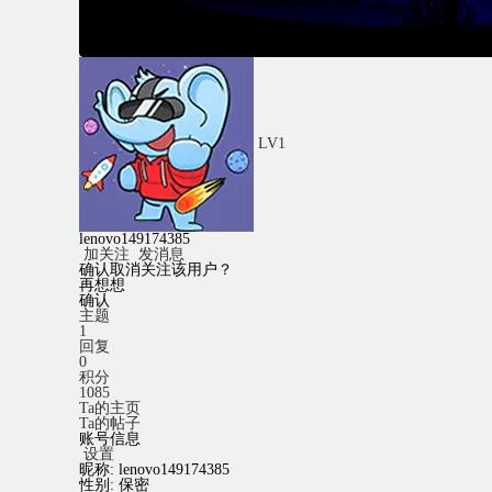
LV1
lenovo149174385
加关注
发消息
确认取消关注该用户？
再想想
确认
主题
1
回复
0
积分
1085
Ta的主页
Ta的帖子
账号信息
设置
昵称:
lenovo149174385
性别:
保密