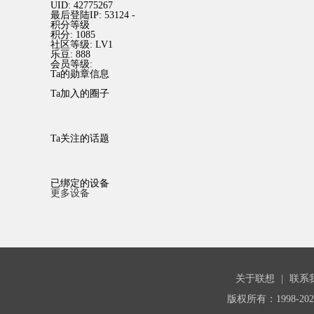
UID:
42775267
最后登陆IP:
53124 -
积分等级
积分:
1085
社区等级:
LV1
乐豆:
888
会员等级:
Ta的勋章信息
Ta加入的圈子
Ta关注的话题
已绑定的设备
更多设备
关于联想
|
联系
版权所有：1998-20