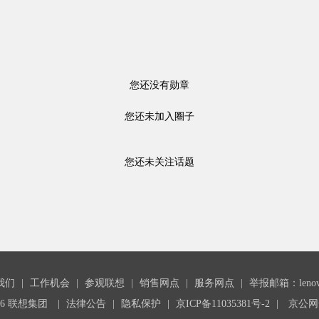
您还没有勋章
您还未加入圈子
您还未关注话题
我们
|
工作机会
|
参观联想
|
销售网点
|
服务网点
|
举报邮箱：lenovoc
26 联想集团
|
法律公告
|
隐私保护
|
京ICP备11035381号-2
|
京公网安