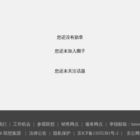
您还没有勋章
您还未加入圈子
您还未关注话题
我们
|
工作机会
|
参观联想
|
销售网点
|
服务网点
|
举报邮箱：lenovoc
26 联想集团
|
法律公告
|
隐私保护
|
京ICP备11035381号-2
|
京公网安