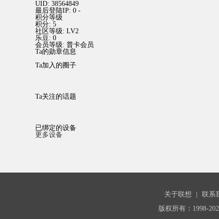
UID:
38564849
最后登陆IP:
0 -
积分等级
积分:
5
社区等级:
LV2
乐豆:
0
会员等级:
普卡会员
Ta的勋章信息
Ta加入的圈子
Ta关注的话题
已绑定的设备
更多设备
关于联想
|
联系
版权所有：1998-20