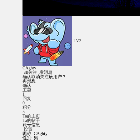
LV2
CAghty
加关注
发消息
确认取消关注该用户？
再想想
确认
主题
1
回复
0
积分
5
Ta的主页
Ta的帖子
账号信息
设置
昵称:
CAghty
性别:
男