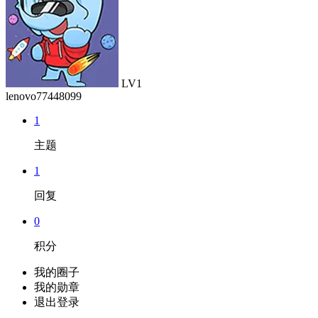
LV1
lenovo77448099
1
主题
1
回复
0
积分
我的圈子
我的勋章
退出登录