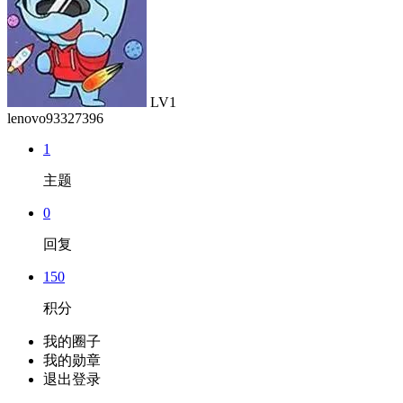
LV1
lenovo93327396
1
主题
0
回复
150
积分
我的圈子
我的勋章
退出登录