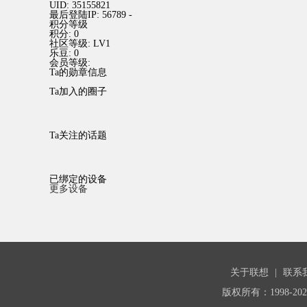
UID:
35155821
最后登陆IP:
56789 -
积分等级
积分:
0
社区等级:
LV1
乐豆:
0
会员等级:
Ta的勋章信息
Ta加入的圈子
Ta关注的话题
已绑定的设备
更多设备
关于联想
|
联系
版权所有：1998-20