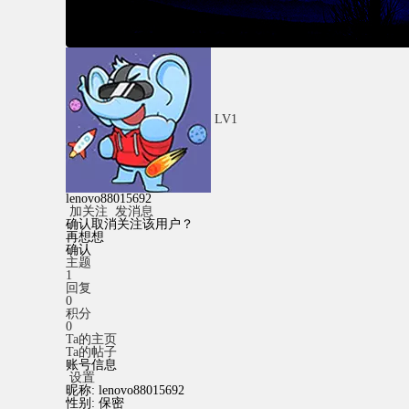
LV1
lenovo88015692
加关注
发消息
确认取消关注该用户？
再想想
确认
主题
1
回复
0
积分
0
Ta的主页
Ta的帖子
账号信息
设置
昵称:
lenovo88015692
性别:
保密