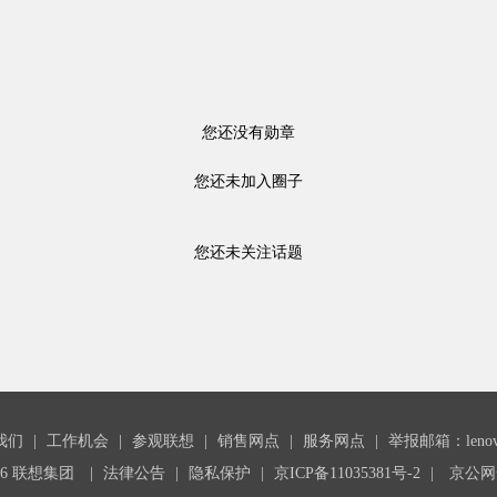
您还没有勋章
您还未加入圈子
您还未关注话题
我们
|
工作机会
|
参观联想
|
销售网点
|
服务网点
|
举报邮箱：lenovoc
26 联想集团
|
法律公告
|
隐私保护
|
京ICP备11035381号-2
|
京公网安