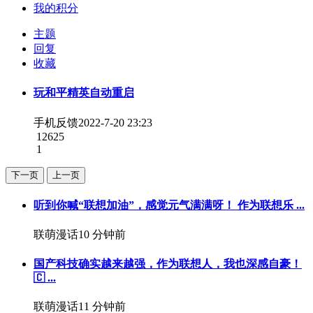
我的积分
主题
回复
收藏
玩和平精英自动重启
手机反馈
2022-7-20 23:23
12625
1
下一页
上一页
听到你喊“联想加油”，感觉元气满满呀！ 作为联想乐 ...
联萌漫话
10 分钟前
国产科技确实越来越强，作为联想人，我也深感自豪！
🇨 ...
联萌漫话
11 分钟前