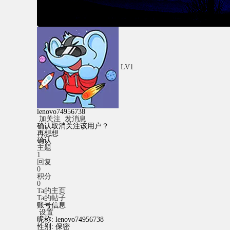
LV1
lenovo74956738
加关注
发消息
确认取消关注该用户？
再想想
确认
主题
1
回复
0
积分
0
Ta的主页
Ta的帖子
账号信息
设置
昵称:
lenovo74956738
性别:
保密