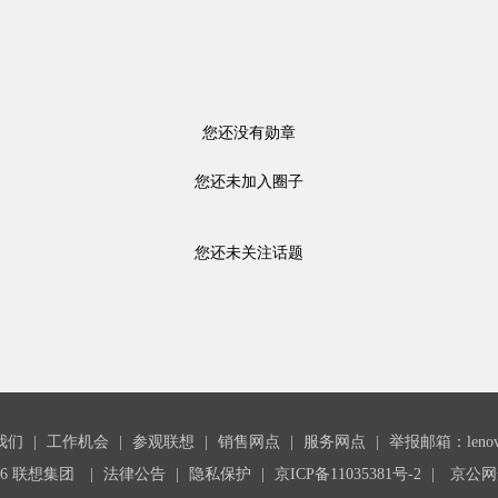
您还没有勋章
您还未加入圈子
您还未关注话题
我们
|
工作机会
|
参观联想
|
销售网点
|
服务网点
|
举报邮箱：lenovoc
26 联想集团
|
法律公告
|
隐私保护
|
京ICP备11035381号-2
|
京公网安