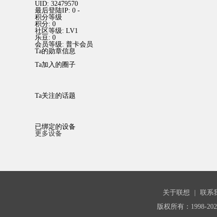
UID:
32479570
最后登陆IP:
0 -
积分等级
积分:
0
社区等级:
LV1
乐豆:
0
会员等级:
普卡会员
Ta的勋章信息
Ta加入的圈子
Ta关注的话题
已绑定的设备
更多设备
关于联想
|
联系
版权所有：1998-20