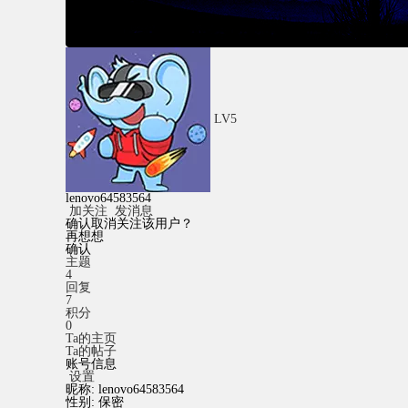
LV5
lenovo64583564
加关注
发消息
确认取消关注该用户？
再想想
确认
主题
4
回复
7
积分
0
Ta的主页
Ta的帖子
账号信息
设置
昵称:
lenovo64583564
性别:
保密