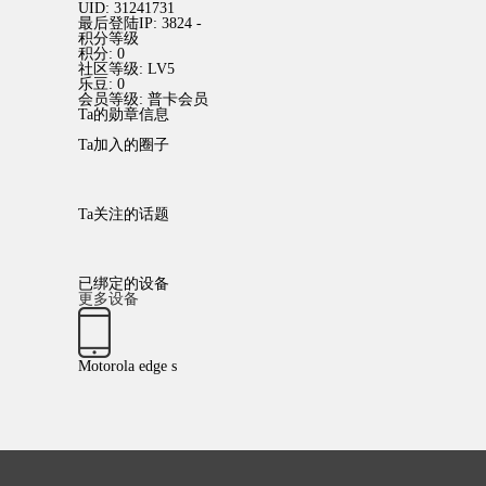
UID:
31241731
最后登陆IP:
3824 -
积分等级
积分:
0
社区等级:
LV5
乐豆:
0
会员等级:
普卡会员
Ta的勋章信息
Ta加入的圈子
Ta关注的话题
已绑定的设备
更多设备
Motorola edge s