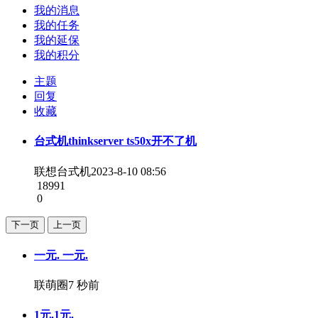
我的消息
我的任务
我的延保
我的积分
主题
回复
收藏
台式机thinkserver ts50x开不了机
联想台式机
2023-8-10 08:56
18991
0
下一页
上一页
一元. 一元.
联萌圈
7 秒前
1元.1元.