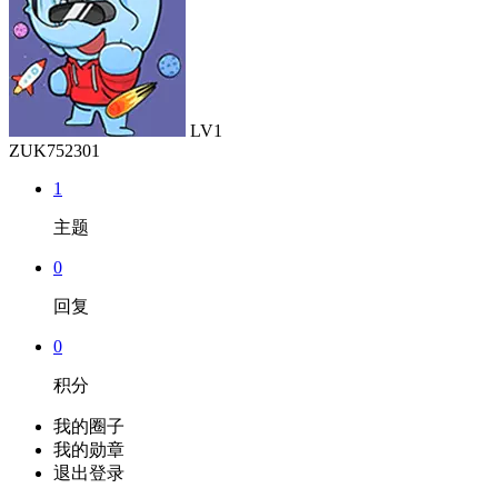
LV1
ZUK752301
1
主题
0
回复
0
积分
我的圈子
我的勋章
退出登录