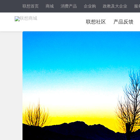
联想首页
商城
消费产品
企业购
政教及大企业
服
联想社区
产品反馈