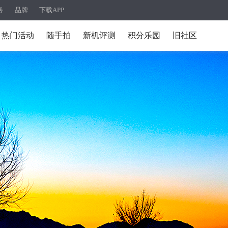
务
品牌
下载APP
热门活动
随手拍
新机评测
积分乐园
旧社区