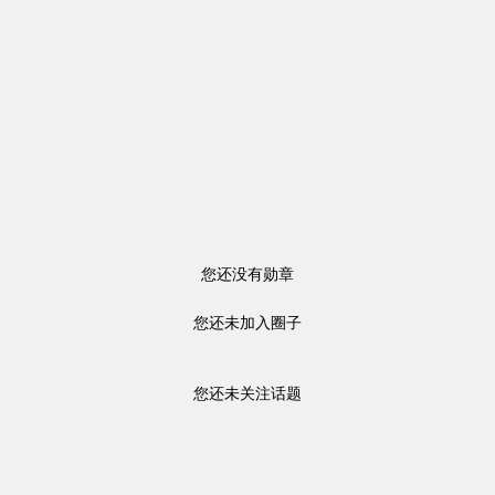
您还没有勋章
您还未加入圈子
您还未关注话题